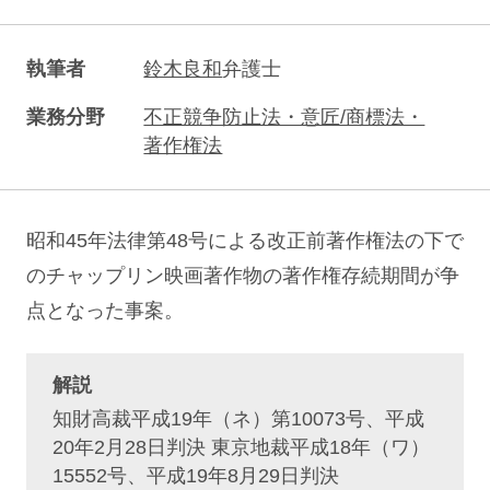
執筆者
鈴木良和
弁護士
業務分野
不正競争防止法・意匠/商標法・
著作権法
昭和45年法律第48号による改正前著作権法の下で
のチャップリン映画著作物の著作権存続期間が争
点となった事案。
解説
知財高裁平成19年（ネ）第10073号、平成
20年2月28日判決 東京地裁平成18年（ワ）
15552号、平成19年8月29日判決