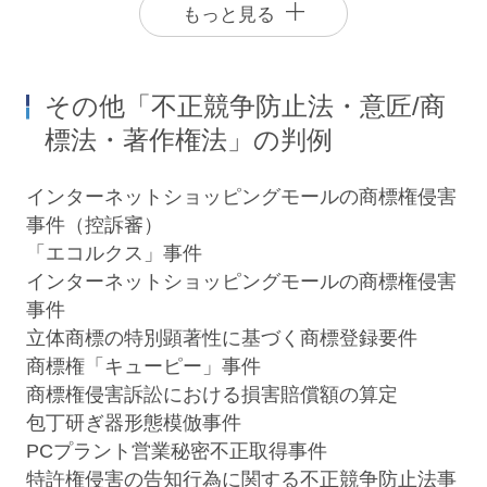
もっと見る
その他「不正競争防止法・意匠/商
標法・著作権法」の判例
インターネットショッピングモールの商標権侵害
事件（控訴審）
「エコルクス」事件
東澤紀子
藤本幸弘
インターネットショッピングモールの商標権侵害
Noriko Higashizawa
Yukihiro Fujimoto
事件
パートナー
パートナー
立体商標の特別顕著性に基づく商標登録要件
商標権「キューピー」事件
商標権侵害訴訟における損害賠償額の算定
包丁研ぎ器形態模倣事件
PCプラント営業秘密不正取得事件
特許権侵害の告知行為に関する不正競争防止法事