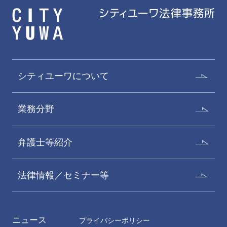
磯部健介
野本新
Kensuke Isobe
Arata Nomoto
パートナー
パートナー
シティユーワについて
業務分野
弁護士等紹介
法律情報／セミナー等
飯塚佳都子
井口加奈子
Katsuko Iizuka
Kanako Inokuchi
パートナー
パートナー 二重橋オフィス
ニュース
プライバシーポリシー