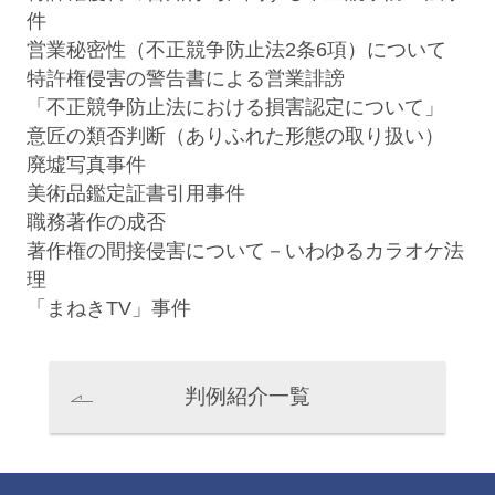
件
営業秘密性（不正競争防止法2条6項）について
特許権侵害の警告書による営業誹謗
「不正競争防止法における損害認定について」
意匠の類否判断（ありふれた形態の取り扱い）
片山典之
栗林康幸
廃墟写真事件
Noriyuki Katayama
Yasuyuki Kuribayashi
美術品鑑定証書引用事件
パートナー 二重橋オフィス
パートナー 二重橋オフィス
職務著作の成否
著作権の間接侵害について－いわゆるカラオケ法
理
「まねきTV」事件
判例紹介一覧