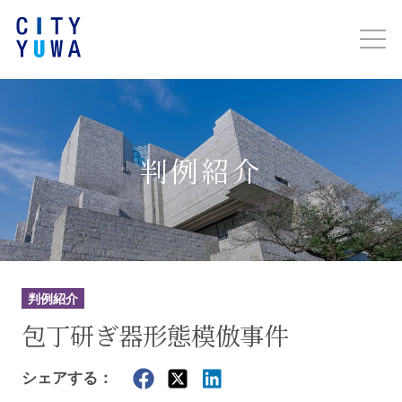
判例紹介
判例紹介
包丁研ぎ器形態模倣事件
シェアする：