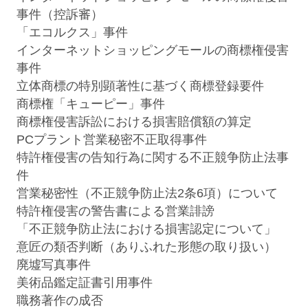
事件（控訴審）
「エコルクス」事件
東澤紀子
藤本幸弘
インターネットショッピングモールの商標権侵害
Noriko Higashizawa
Yukihiro Fujimoto
事件
パートナー
パートナー
立体商標の特別顕著性に基づく商標登録要件
商標権「キューピー」事件
商標権侵害訴訟における損害賠償額の算定
PCプラント営業秘密不正取得事件
特許権侵害の告知行為に関する不正競争防止法事
件
営業秘密性（不正競争防止法2条6項）について
特許権侵害の警告書による営業誹謗
「不正競争防止法における損害認定について」
意匠の類否判断（ありふれた形態の取り扱い）
廃墟写真事件
片山典之
栗林康幸
美術品鑑定証書引用事件
Noriyuki Katayama
Yasuyuki Kuribayashi
職務著作の成否
パートナー 二重橋オフィス
パートナー 二重橋オフィス