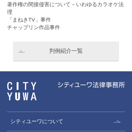
著作権の間接侵害について－いわゆるカラオケ法
理
「まねきTV」事件
チャップリン作品事件
判例紹介一覧
磯部健介
野本新
Kensuke Isobe
Arata Nomoto
パートナー
パートナー
シティユーワについて