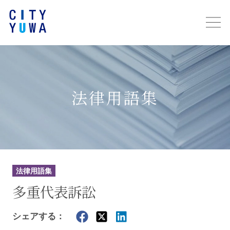
法律用語集
法律用語集
多重代表訴訟
シェアする：