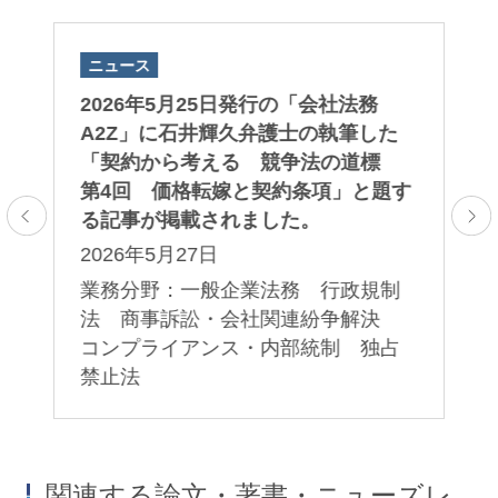
ニュース
ニ
刊
2026年5月25日発行の「会社法務
2
さ
A2Z」に石井輝久弁護士の執筆した
に
澤野正明
小林雅人
「契約から考える 競争法の道標
れ
Masaaki Sawano
Masato Kobayashi
第4回 価格転嫁と契約条項」と題す
2
パートナー
パートナー
る記事が掲載されました。
争
業
2026年5月27日
国
解
業務分野：一般企業法務 行政規制
法 商事訴訟・会社関連紛争解決
コンプライアンス・内部統制 独占
禁止法
関連する論文・著書・ニューズレ