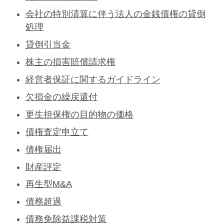
会社の特別清算に伴う法人の金銭債権の貸倒
処理
貸倒引当金
株主の損害賠償請求権
経営者保証に関するガイドライン
欠損金の繰戻還付
更生担保権の目的物の価格
債権査定申立て
債権届出
財産評定
再生型M&A
債務超過
債務免除益課税対策