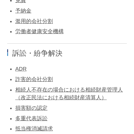
免責
予納金
濫用的会社分割
労働者健康安全機構
訴訟・紛争解決
ADR
詐害的会社分割
相続人不存在の場合における相続財産管理人
（改正民法における相続財産清算人）
損害額の認定
多重代表訴訟
抵当権消滅請求