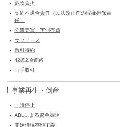
危険負担
契約不適合責任（民法改正前の瑕疵担保責
任）
公簿売買、実測売買
サブリース
敷引特約
42条2項道路
両手取引
事業再生・倒産
一時停止
ABLによる資金調達
開始時現存額主義