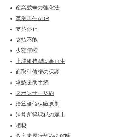
産業競争力強化法
事業再生ADR
支払停止
支払不能
少額債権
上場維持型民事再生
商取引債権の保護
承認援助手続
スポンサー契約
清算価値保障原則
清算所得課税の廃止
相殺
双方未履行契約の解除