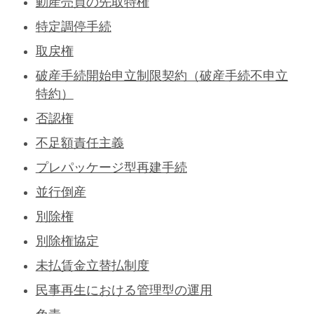
動産売買の先取特権
特定調停手続
取戻権
破産手続開始申立制限契約（破産手続不申立
特約）
否認権
不足額責任主義
プレパッケージ型再建手続
並行倒産
別除権
別除権協定
未払賃金立替払制度
民事再生における管理型の運用