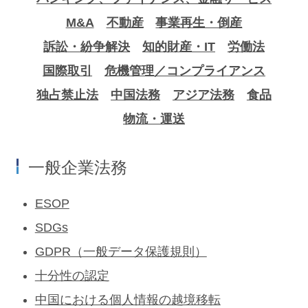
M&A
不動産
事業再生・倒産
訴訟・紛争解決
知的財産・IT
労働法
国際取引
危機管理／コンプライアンス
独占禁止法
中国法務
アジア法務
食品
物流・運送
一般企業法務
ESOP
SDGs
GDPR（一般データ保護規則）
十分性の認定
中国における個人情報の越境移転