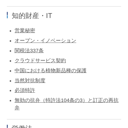
知的財産・IT
営業秘密
オープン・イノベーション
関税法337条
クラウドサービス契約
中国における植物新品種の保護
当然対抗制度
必須特許
無効の抗弁（特許法104条の3）と訂正の再抗
弁