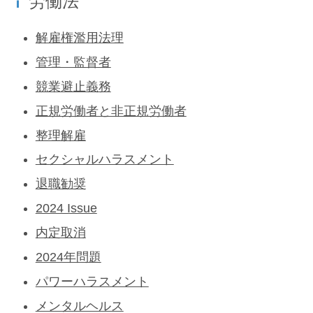
労働法
解雇権濫用法理
管理・監督者
競業避止義務
正規労働者と非正規労働者
整理解雇
セクシャルハラスメント
退職勧奨
2024 Issue
内定取消
2024年問題
パワーハラスメント
メンタルヘルス